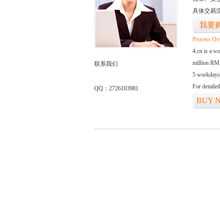
具体交易
我要
Process Ov
4.cn is a w
million RMB
联系我们
5 workdays
For detaile
QQ：2726103981
BUY 