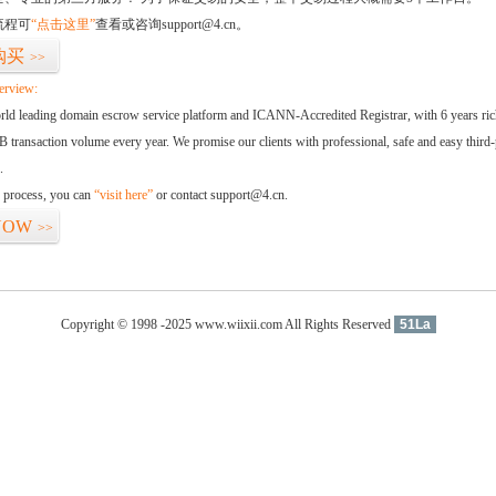
流程可
“点击这里”
查看或咨询support@4.cn。
购买
>>
erview:
orld leading domain escrow service platform and ICANN-Accredited Registrar, with 6 years ri
 transaction volume every year. We promise our clients with professional, safe and easy third-
.
d process, you can
“visit here”
or contact support@4.cn.
NOW
>>
Copyright © 1998 -2025 www.wiixii.com All Rights Reserved
51La