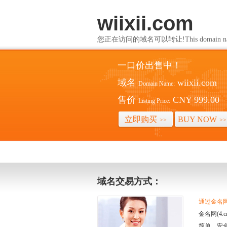
wiixii.com
您正在访问的域名可以转让!This domain name i
一口价出售中！
域名
wiixii.com
Domain Name:
售价
CNY 999.00
Listing Price:
立即购买
BUY NOW
>>
>>
域名交易方式：
通过金名网(
金名网(4
简单、安